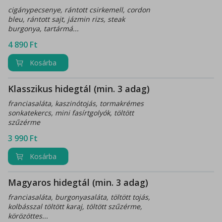
cigánypecsenye, rántott csirkemell, cordon
bleu, rántott sajt, jázmin rizs, steak
burgonya, tartármá...
4 890
Ft
Kosárba
Klasszikus hidegtál (min. 3 adag)
franciasaláta, kaszinótojás, tormakrémes
sonkatekercs, mini fasírtgolyók, töltött
szűzérme
3 990
Ft
Kosárba
Magyaros hidegtál (min. 3 adag)
franciasaláta, burgonyasaláta, töltött tojás,
kolbásszal töltött karaj, töltött szűzérme,
körözöttes...