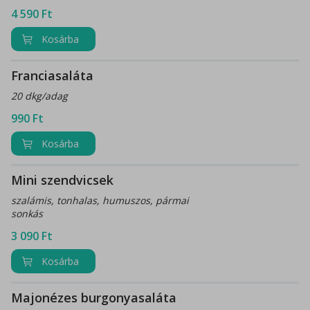
4 590
Ft
Kosárba
Franciasaláta
20 dkg/adag
990
Ft
Kosárba
Mini szendvicsek
szalámis, tonhalas, humuszos, pármai
sonkás
3 090
Ft
Kosárba
Majonézes burgonyasaláta