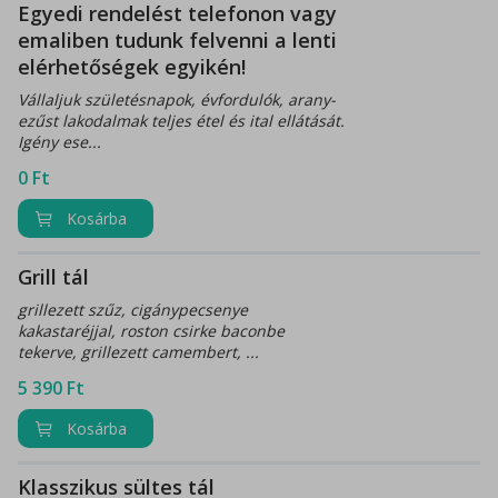
Egyedi rendelést telefonon vagy
emaliben tudunk felvenni a lenti
elérhetőségek egyikén!
Vállaljuk születésnapok, évfordulók, arany-
ezűst lakodalmak teljes étel és ital ellátását.
Igény ese...
0
Ft
Kosárba
Grill tál
grillezett szűz, cigánypecsenye
kakastaréjjal, roston csirke baconbe
tekerve, grillezett camembert, ...
5 390
Ft
Kosárba
Klasszikus sültes tál