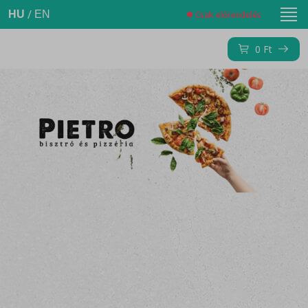
/
HU
EN
Csak előrendelés
0
Ft