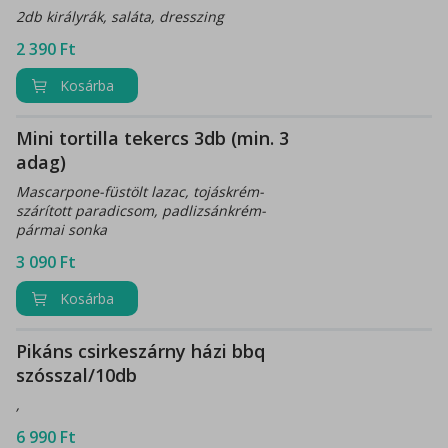
2db királyrák, saláta, dresszing
2 390
Ft
Kosárba
Mini tortilla tekercs 3db (min. 3
adag)
Mascarpone-füstölt lazac, tojáskrém-
szárított paradicsom, padlizsánkrém-
pármai sonka
3 090
Ft
Kosárba
Pikáns csirkeszárny házi bbq
szósszal/10db
,
6 990
Ft